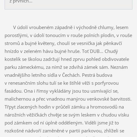
z prvních...
V údolí vroubeném západně i východně chlumy, lesem
porostlými, v údolí tonoucím v rouše polních plodin, v rouše
stromů a bujné květeny, choulí se vesnička jak pěnkavčí
hnízdo v zeleném hávu bujné hruše. Toť DUB… Chudý
kostelík se školou zadržují hned zprvu pohled obdivovatele
parku zámeckému, za nímž se zdvihá zámek sám. Neznám
vnadnějšího letního sídla v Čechách. Pestrá budova
v renesančním slohu tulí se ke štíhlé věži s porfyrovou
fasádou. Ona i římsy vykládány jsou tou usmívající se,
malichernou a přec vnadnou manýrou venkovské barvitosti.
Třpyt zlacených hodin v průčelí zámku a hromosvodů na
nárožních věžičkách chvěje se svým leskem v chudou vísku
pod zámkem od ní úplně odděleným. Viděli jsme již to
rozkošné nádvoří zaměněné v partii parkovou, zhlíželi se