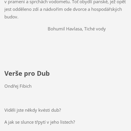
v prameni a sprchách vodometu. Toť obydlí panské, jež opět
jest odděleno zdí a nádvořím ode dvorce a hospodářských
budov.
Bohumil Havlasa, Tiché vody
Verše pro Dub
Ondřej Fibich
Viděli jste někdy kvésti dub?
A jak se slunce třpytí v jeho listech?