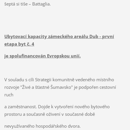
šeptá si tiše – Battaglia.
Ubytovací kapacity zámeckého areálu Dub - první
etapa byt č. 4
je spolufinancován Evropskou unií.
V souladu s cíli Strategii komunitně vedeného místního
rozvoje "Živé a šťastné Šumavsko" je podpořen cestovní
ruch
a zaměstnanost. Dojde k vytvoření nového bytového
prostoru a současně oživení v současné době
nevyužívaného hospodářského dvora.